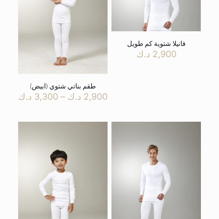
فانيلا شتوية كم طويل
2,900
د.ك
طقم بناتي شتوي (ابيض)
نطاق
2,900
د.ك
–
3,300
د.ك
السعر
من
خلال